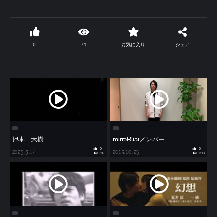
0
71
お気に入り
シェア
押本 大樹
mirroRliarメンバー
0
0
2025.3.14
2019.10.25
26
393