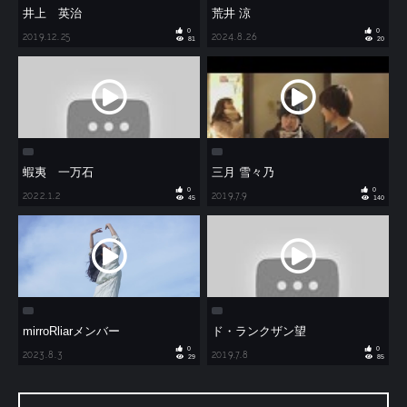
井上 英治
荒井 涼
0
0
2019.12.25
2024.8.26
81
20
蝦夷 一万石
三月 雪々乃
0
0
2022.1.2
2019.7.9
45
140
mirroRliarメンバー
ド・ランクザン望
0
0
2023.8.3
2019.7.8
29
85