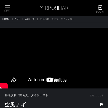
toggle
navigation
MENU
LOGIN
HOME
ACT
ACT一覧
谷底演劇『野良犬』ダイジェスト
谷底演劇『野良犬』ダイジェスト
2021.11.06
空風ナギ