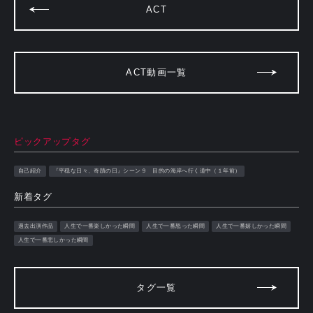
ACT
ACT動画一覧
ピックアップタグ
自己紹介
『平穏な日々、奇蹟の日』シーン９ 目的の海岸へ行く道中（１年前）
新着タグ
過去出演作品
人生で一番楽しかった瞬間
人生で一番怒った瞬間
人生で一番嬉しかった瞬間
人生で一番悲しかった瞬間
タグ一覧