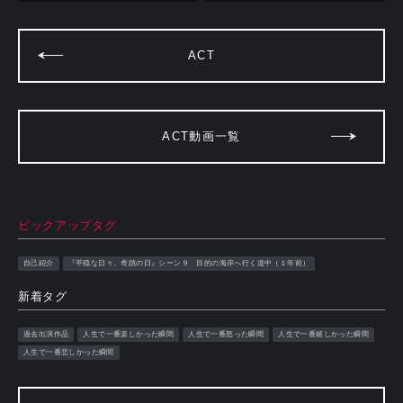
ACT
ACT動画一覧
ピックアップタグ
自己紹介
『平穏な日々、奇蹟の日』シーン９ 目的の海岸へ行く道中（１年前）
新着タグ
過去出演作品
人生で一番楽しかった瞬間
人生で一番怒った瞬間
人生で一番嬉しかった瞬間
人生で一番悲しかった瞬間