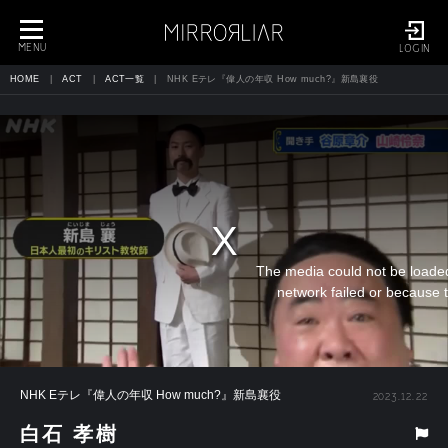
toggle
navigation
MENU
LOGIN
HOME
ACT
ACT一覧
NHK Eテレ『偉人の年収 How much?』新島襄役
The media could not be loaded
network failed or because t
NHK Eテレ『偉人の年収 How much?』新島襄役
2023.12.22
白石 孝樹