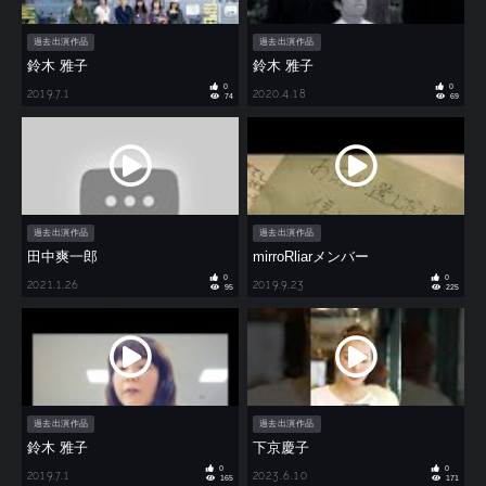
過去出演作品
過去出演作品
鈴木 雅子
鈴木 雅子
0
0
2019.7.1
2020.4.18
74
69
過去出演作品
過去出演作品
田中爽一郎
mirroRliarメンバー
0
0
2021.1.26
2019.9.23
95
225
過去出演作品
過去出演作品
鈴木 雅子
下京慶子
0
0
2019.7.1
2023.6.10
165
171