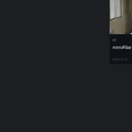
mirroRl
2020.8.22