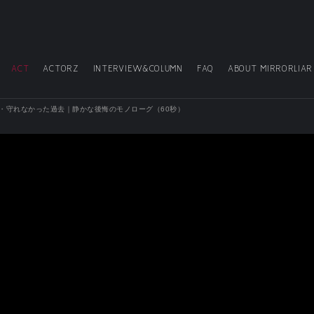
ACT
ACTORZ
INTERVIEW&COLUMN
FAQ
ABOUT MIRRORLIAR
事・守れなかった過去｜静かな後悔のモノローグ（60秒）