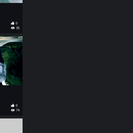
0
35
0
74