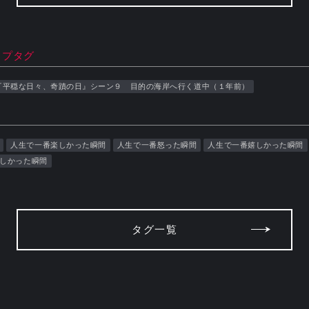
ップタグ
『平穏な日々、奇蹟の日』シーン９ 目的の海岸へ行く道中（１年前）
人生で一番楽しかった瞬間
人生で一番怒った瞬間
人生で一番嬉しかった瞬間
しかった瞬間
タグ一覧