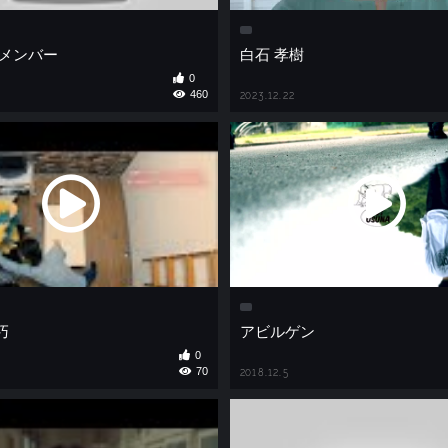
iarメンバー
白石 孝樹
0
460
2023.12.22
巧
アビルゲン
0
70
2018.12.5