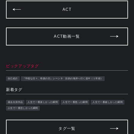
ACT
ACT動画一覧
ピックアップタグ
自己紹介
『平穏な日々、奇蹟の日』シーン９ 目的の海岸へ行く道中（１年前）
新着タグ
過去出演作品
人生で一番楽しかった瞬間
人生で一番怒った瞬間
人生で一番嬉しかった瞬間
人生で一番悲しかった瞬間
タグ一覧