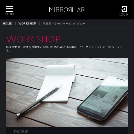
toggle
navigation
MENU
LOGIN
HOME
WORKSHOP
事務所マネージャーインタビュー
WORKSHOP
俳優や女優・役者を目指す方が学ぶためのWORKSHOP（ワークショップ）の一覧ページで
す。
2017.08.18